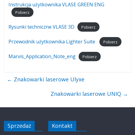
Instrukcja użytkownika VLASE GREEN ENG
Pobierz
Rysunki techniczne VLASE 3D
Pobierz
Przewodnik użytkownika Lighter Suite
Pobierz
Marvis_Application_Note_eng
Pobierz
←
Znakowarki laserowe Ulyxe
Znakowarki laserowe UNIQ
→
Sprzedaż
Kontakt