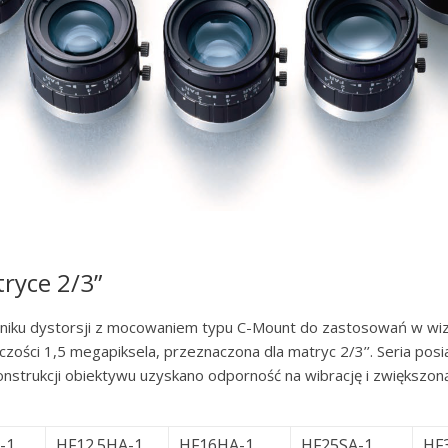
tryce 2/3”
niku dystorsji z mocowaniem typu C-Mount do zastosowań w wiz
lczości 1,5 megapiksela, przeznaczona dla matryc 2/3’’. Seria po
onstrukcji obiektywu uzyskano odporność na wibrację i zwiększon
-1
HF12.5HA-1
HF16HA-1
HF25SA-1
HF