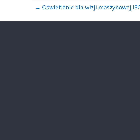
←
Oświetlenie dla wizji maszynowej I