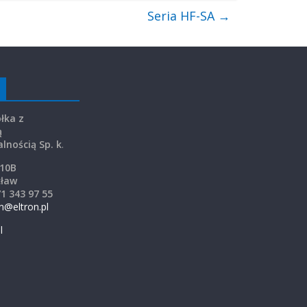
Seria HF-SA
→
łka z
ą
lnością Sp. k
.
 10B
cław
71 343 97 55
on@eltron.pl
l