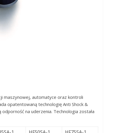
ji maszynowej, automatyce oraz kontroli
siada opatentowaną technologię Anti Shock &
ą odporność na uderzenia. Technologia została
35SA-1
HF50SA-1
HF75SA-1