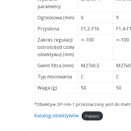
parametry:
Ogniskowa (mm)
6
9
Przysłona
F1,2-F16
F1,4-F
Zakres regulacji
∞-100
∞-100
ostrości(od czoła
obiektywu) (mm)
Gwint filtra (mm)
M27x0,5
M27x0
Typ mocowania
C
C
Waga (g)
50
50
*Obiektyw DF-HA-1 przeznaczony jest do matry
Katalog obiektywów
Pobierz