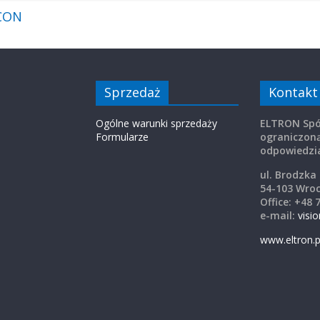
SCON
Sprzedaż
Kontakt
Ogólne warunki sprzedaży
ELTRON Spó
Formularze
ograniczon
odpowiedzia
ul. Brodzka
54-103 Wro
Office: +48 
e-mail:
visi
www.eltron.p