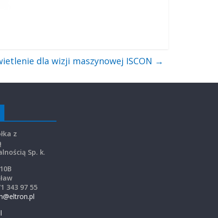
ietlenie dla wizji maszynowej ISCON
→
łka z
ą
lnością Sp. k
.
 10B
cław
71 343 97 55
on@eltron.pl
l