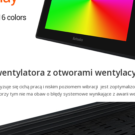
wentylatora z otworami wentylac
zuje się cichą pracą i niskim poziomem wibracji jest zoptymal
przy tym nie ma obaw o błędy systemowe wynikające z awarii we