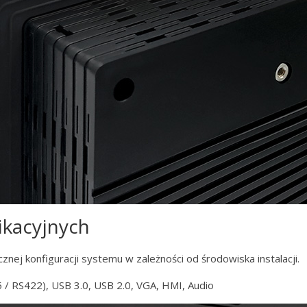
ikacyjnych
znej konfiguracji systemu w zależności od środowiska instalacji.
 / RS422), USB 3.0, USB 2.0, VGA, HMI, Audio