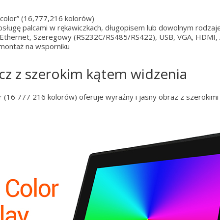
color” (16,777,216 kolorów)
bsługę palcami w rękawiczkach, długopisem lub dowolnym rodzaj
 : Ethernet, Szeregowy (RS232C/RS485/RS422), USB, VGA, HDMI, 
 montaż na wsporniku
acz z szerokim kątem widzenia
 (16 777 216 kolorów) oferuje wyraźny i jasny obraz z szerokimi 